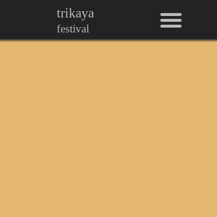
Men
Skip
trikaya
to
festival
content